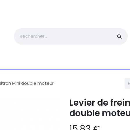
ièces détachées
Trottinette électrique
Formation
ualtron Mini double moteur
Levier de frei
double moteu
15,83
€