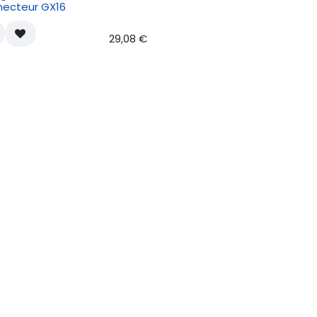
ecteur GX16
29,08
€