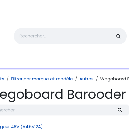
ièces détachées
Trottinette électrique
Formation
ts
Filtrer par marque et modèle
Autres
Wegoboard B
egoboard Barooder
geur 48V (54.6V 2A)