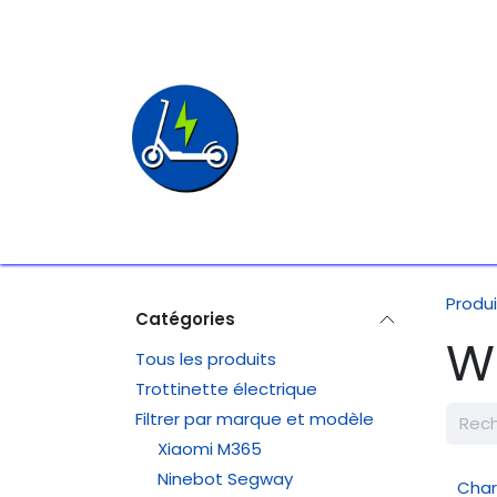
SE RENDRE AU CONTENU
Page d'accueil
P
Produi
Catégories
W
Tous les produits
Trottinette électrique
Filtrer par marque et modèle
Xiaomi M365
Ninebot Segway
Char