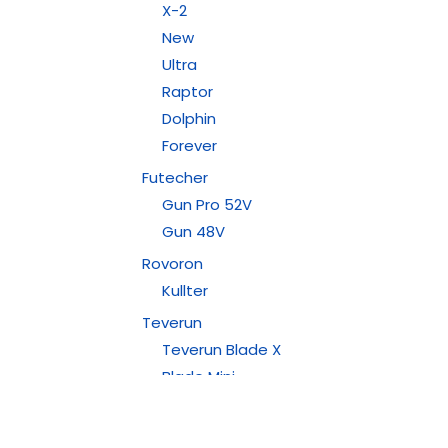
X-2
New
Ultra
Raptor
Dolphin
Forever
Futecher
Gun Pro 52V
Gun 48V
Rovoron
Kullter
Teverun
Teverun Blade X
Blade Mini
Teverun Fighter
Teverun Blade X Eco