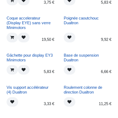
3,75
€
5,83
€
Coque accelerateur
Poignée caoutchouc
(Display EYE) sans verre
Dualtron
Minimotors
19,50
€
9,92
€
Rupture de stock
Gâchette pour display
Base de suspension
EY3 Minimotors
Dualtron
5,83
€
6,66
€
Vis support
Roulement colonne de
accélérateur (4)
direction Dualtron
Dualtron
3,33
€
11,25
€