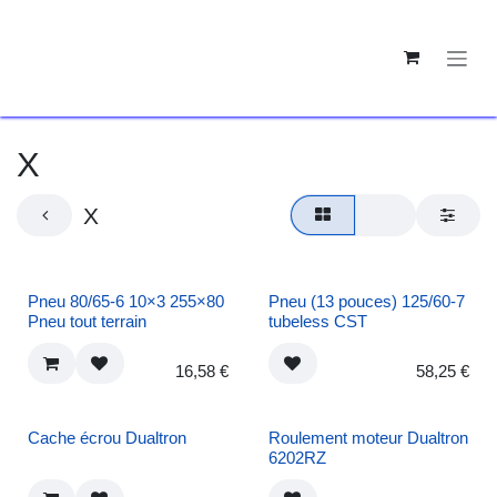
SE RENDRE AU CONTENU
X
X
Pneu 80/65-6 10×3
Pneu (13 pouces)
255×80 Pneu tout
125/60-7 tubeless CST
terrain
16,58
€
58,25
€
Cache écrou Dualtron
Roulement moteur
Dualtron 6202RZ